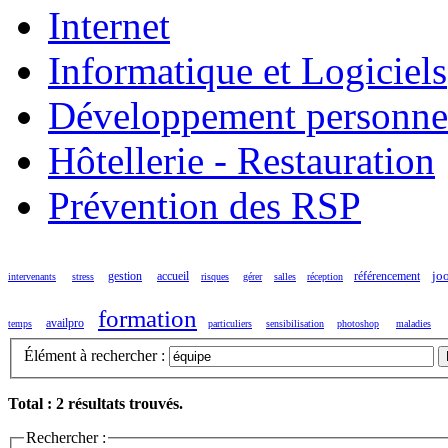
Internet
Informatique et Logiciels
Développement personne
Hôtellerie - Restauration
Prévention des RSP
jo
gestion
accueil
référencement
intervenants
stress
risques
gérer
salles
réception
formation
availpro
temps
particuliers
sensibilisation
photoshop
maladies
Élément à rechercher :
Total : 2 résultats trouvés.
Rechercher :