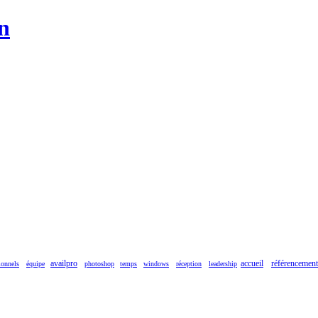
n
availpro
accueil
référencement
ionnels
équipe
photoshop
temps
windows
réception
leadership