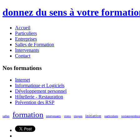
donnez du sens à votre formatio
Accueil
Particuliers
Entreprises
Salles de Formation
Intervenants
Contact
Nos formations
Internet
Informatique et Logiciels
Développement personnel
Hôtellerie - Restauration
Prévention des RSP
formation
initiation
salles
intervenants
stress
risques
particuliers
sociauxprofess